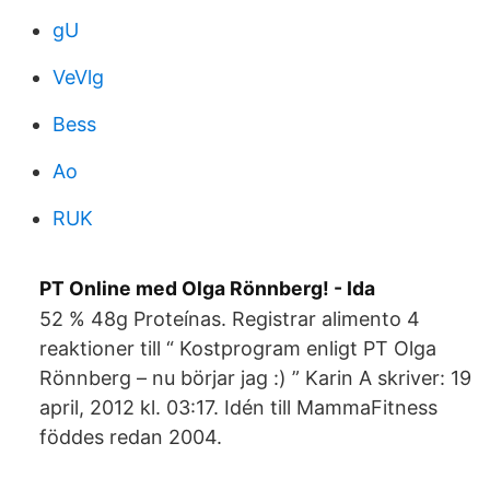
gU
VeVlg
Bess
Ao
RUK
PT Online med Olga Rönnberg! - Ida
52 % 48g Proteínas. Registrar alimento 4
reaktioner till “ Kostprogram enligt PT Olga
Rönnberg – nu börjar jag :) ” Karin A skriver: 19
april, 2012 kl. 03:17. Idén till MammaFitness
föddes redan 2004.