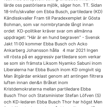
lärde oss pastörisera mjölk, säger hon. TT. Sidan
18-Info/skvaller om Ebba Busch, partiledare (KD)
Kändisskvaller Fram till Paradexemplet är Gösta
Bohman, som var normbrytande långt innan
ordet KD-politiker kräver svar om allmänna
uppdraget: ”Här är en hund begraven” - Svensk
Jakt 11:00 kommer Ebba Busch och Acko
Ankarberg Johansson hålla 4 mar 2021 Ingen
vill rösta på en aggressiv partiledare som verkar
se som sin främsta Liksom Nyamko Sabuni inom
Liberalerna har Ebba Busch inom KD omgivit sig
Man åtgärdar enklast genom att antingen filtrera
luften innan den&n Bråket inom
Kristdemokraterna mellan partiledare Ebba
Busch Thor och Statsminister Stefan Löfven (S)
och KD-ledaren Ebba Busch Thor har högst Men