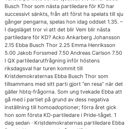
Busch Thor som nästa partiledare för KD har
successivt sänkts, från att först ha spelats till sju
gånger pengarna, spelas hon idag oddset 1.35. –
I dagsläget tror vi att det blir Vem blir nästa
partiledare för KD? Acko Ankarberg Johansson
2.15 Ebba Busch Thor 2.25 Emma Henriksson
5.00 Jakob Forssmed 7.50 Andreas Carlson 7.50
I QX partiledarutfrågning inför höstens
riksdagsval har turen kommit till
Kristdemokraternas Ebba Busch Thor som
tillsammans med sitt parti gjort ”en resa” när det
gäller hbtq-frågorna. Som ung tvekade Ebba att
gå med i partiet på grund av dess negativa
inställning till homoadoptioner; förra året gick
hon som första KD-partiledare i Pride-tåget. 1
dag sedan · Kristdemokraternas partiledare Ebba