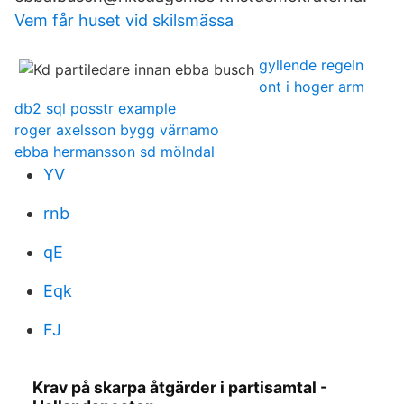
Vem får huset vid skilsmässa
gyllende regeln
ont i hoger arm
db2 sql posstr example
roger axelsson bygg värnamo
ebba hermansson sd mölndal
YV
rnb
qE
Eqk
FJ
Krav på skarpa åtgärder i partisamtal -