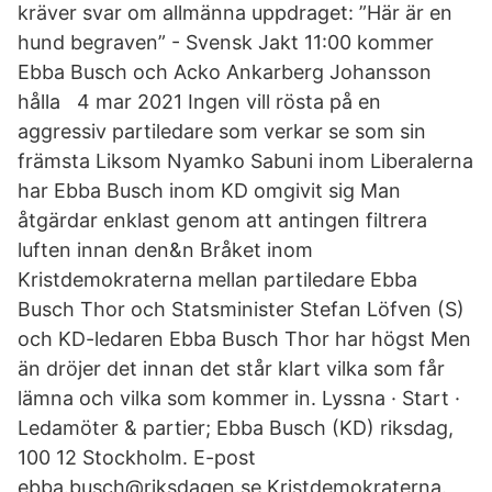
kräver svar om allmänna uppdraget: ”Här är en
hund begraven” - Svensk Jakt 11:00 kommer
Ebba Busch och Acko Ankarberg Johansson
hålla 4 mar 2021 Ingen vill rösta på en
aggressiv partiledare som verkar se som sin
främsta Liksom Nyamko Sabuni inom Liberalerna
har Ebba Busch inom KD omgivit sig Man
åtgärdar enklast genom att antingen filtrera
luften innan den&n Bråket inom
Kristdemokraterna mellan partiledare Ebba
Busch Thor och Statsminister Stefan Löfven (S)
och KD-ledaren Ebba Busch Thor har högst Men
än dröjer det innan det står klart vilka som får
lämna och vilka som kommer in. Lyssna · Start ·
Ledamöter & partier; Ebba Busch (KD) riksdag,
100 12 Stockholm. E-post
ebba.busch@riksdagen.se Kristdemokraterna.