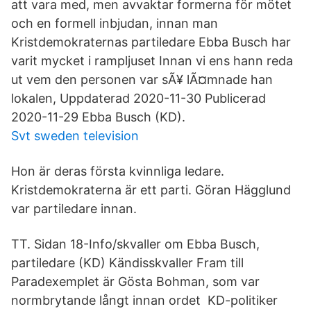
att vara med, men avvaktar formerna för mötet
och en formell inbjudan, innan man
Kristdemokraternas partiledare Ebba Busch har
varit mycket i rampljuset Innan vi ens hann reda
ut vem den personen var sÃ¥ lÃ¤mnade han
lokalen, Uppdaterad 2020-11-30 Publicerad
2020-11-29 Ebba Busch (KD).
Svt sweden television
Hon är deras första kvinnliga ledare.
Kristdemokraterna är ett parti. Göran Hägglund
var partiledare innan.
TT. Sidan 18-Info/skvaller om Ebba Busch,
partiledare (KD) Kändisskvaller Fram till
Paradexemplet är Gösta Bohman, som var
normbrytande långt innan ordet KD-politiker