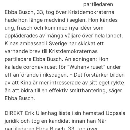
partiledaren
Ebba Busch, 33, tog över Kristdemokraterna
hade hon länge medvind i seglen. Hon kändes
ung, fräsch och kom med nya idéer som
applåderades av många väljare över hela landet.
Kinas ambassad i Sverige har skickat ett
varnande brev till Kristdemokraternas
partiledare Ebba Busch. Anledningen: Hon
kallade coronaviruset för ”Wuhanviruset” under
ett anförande i riksdagen. – Det förstärker bilden
av att Kina är mer intresserade av sitt eget rykte
än att bidra till en effektiv smitthantering, säger
Ebba Busch.
DIREKT Erik Ullenhag läste i sin hemstad Uppsala
juridik och tog en kandidat innan han När
partiledaren Ebba Busch, 33, tog över