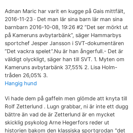
Adnan Maric har varit en kugge på Gais mittfält,
2016-11-23 · Det man lär sina barn lär man sina
barnbarn 2016-10-08, 19:26 #2 ”Det ser mörkt ut
på Kameruns avbytarbänk”, säger Hammarbys
sportchef Jesper Jansson i SVT-dokumentären
”Det vackra spelet”.Nu är han ångerfull.- Det är
väldigt olyckligt, säger han till SVT. 1. Myten om
Kameruns avbytarbänk 37,55% 2. Lisa Holm-
tråden 26,05% 3.
Hangig hund
Vi hade dem på gaffeln men glömde att knyta till
Rolf Zetterlund . Lugn grabbar, ni är inte ett dugg
bättre än vad de är Zetterlund är en mycket
skicklig psykolog Arne Hegerfors reder ut
historien bakom den klassiska sportgrodan "det