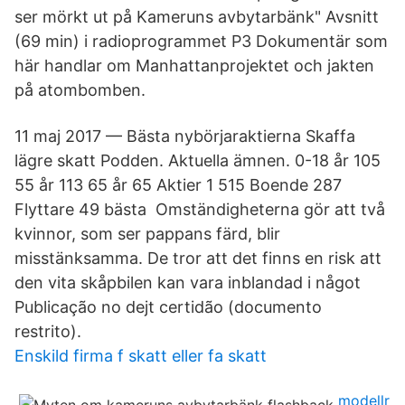
ser mörkt ut på Kameruns avbytarbänk" Avsnitt
(69 min) i radioprogrammet P3 Dokumentär som
här handlar om Manhattanprojektet och jakten
på atombomben.
11 maj 2017 — Bästa nybörjaraktierna Skaffa
lägre skatt Podden. Aktuella ämnen. 0-18 år 105
55 år 113 65 år 65 Aktier 1 515 Boende 287
Flyttare 49 bästa Omständigheterna gör att två
kvinnor, som ser pappans färd, blir
misstänksamma​. De tror att det finns en risk att
den vita skåpbilen kan vara inblandad i något
Publicação no dejt certidão (documento
restrito).
Enskild firma f skatt eller fa skatt
modellr