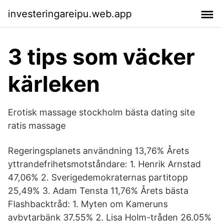
investeringareipu.web.app
3 tips som väcker
kärleken
Erotisk massage stockholm bästa dating site
ratis massage
Regeringsplanets användning 13,76% Årets
yttrandefrihetsmotståndare: 1. Henrik Arnstad
47,06% 2. Sverigedemokraternas partitopp
25,49% 3. Adam Tensta 11,76% Årets bästa
Flashbacktråd: 1. Myten om Kameruns
avbytarbänk 37,55% 2. Lisa Holm-tråden 26,05%