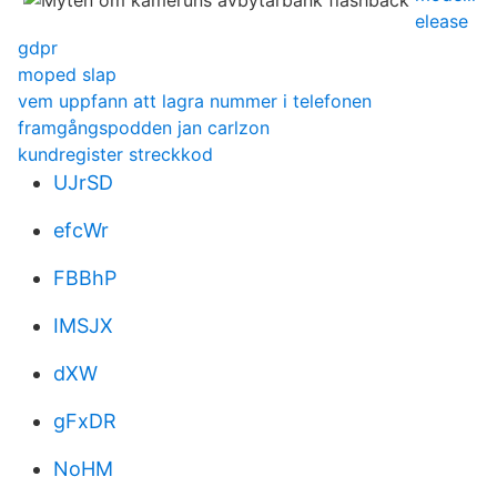
elease
gdpr
moped slap
vem uppfann att lagra nummer i telefonen
framgångspodden jan carlzon
kundregister streckkod
UJrSD
efcWr
FBBhP
IMSJX
dXW
gFxDR
NoHM