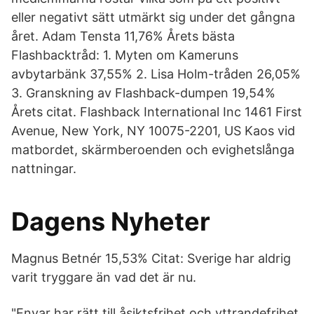
eller negativt sätt utmärkt sig under det gångna
året. Adam Tensta 11,76% Årets bästa
Flashbacktråd: 1. Myten om Kameruns
avbytarbänk 37,55% 2. Lisa Holm-tråden 26,05%
3. Granskning av Flashback-dumpen 19,54%
Årets citat. Flashback International Inc 1461 First
Avenue, New York, NY 10075-2201, US Kaos vid
matbordet, skärmberoenden och evighetslånga
nattningar.
Dagens Nyheter
Magnus Betnér 15,53% Citat: Sverige har aldrig
varit tryggare än vad det är nu.
"Envar har rätt till åsiktsfrihet och yttrandefrihet.